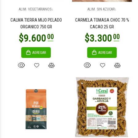
$2.300
$8.100
00
00
ALIM. VEGETARIANOS↓
ALIM. SIN AZUCAR↓
CALMA TIERRA MIJO PELADO
CARMELA TOMASA CHOC 70 %
ORGANICO 750 GR
CACAO 25 GR
AGREGAR
AGREGAR
$6.200
$8.300
00
00