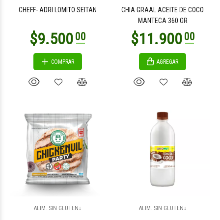
CHEFF- ADRI LOMITO SEITAN
CHIA GRAAL ACEITE DE COCO
MANTECA 360 GR
COMPRAR
AGREGAR
$8.400
$3.900
00
00
$3.900
$8.800
00
00
ALIM. SIN GLUTEN↓
ALIM. SIN GLUTEN↓