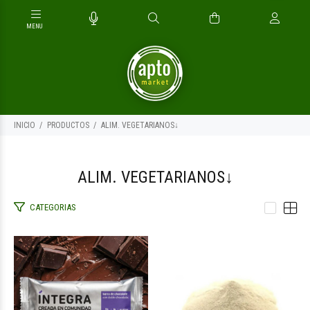
INICIO
PRODUCTOS
ALIM. VEGETARIANOS↓
ALIM. VEGETARIANOS↓
CATEGORIAS
$2.500
$130.000
00
00