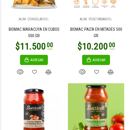
$4.900
$4.900
00
00
ALIM. CONGELADOS↓
ALIM. VEGETARIANOS↓
BIOMAC MARACUYA EN CUBOS
BIOMAC PALTA EN MITADES 500
500 GR
GR
AGREGAR
AGREGAR
$2.100
$400
00
00