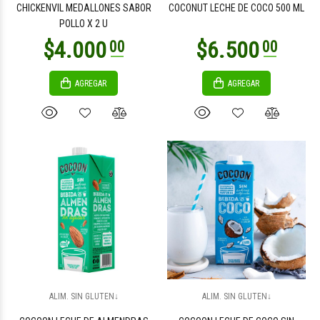
CHICKENVIL MEDALLONES SABOR
COCONUT LECHE DE COCO 500 ML
POLLO X 2 U
AGREGAR
AGREGAR
$2.200
$7.100
00
00
$5.200
$4.700
00
00
ALIM. SIN GLUTEN↓
ALIM. SIN GLUTEN↓