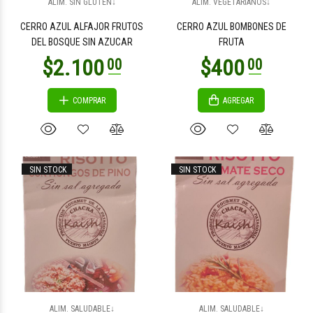
ALIM. SIN GLUTEN↓
ALIM. VEGETARIANOS↓
CERRO AZUL ALFAJOR FRUTOS
CERRO AZUL BOMBONES DE
DEL BOSQUE SIN AZUCAR
FRUTA
COMPRAR
AGREGAR
$9.900
$8.400
00
00
SIN STOCK
SIN STOCK
$8.400
$10.700
00
00
ALIM. SALUDABLE↓
ALIM. SALUDABLE↓