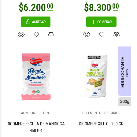
AGREGAR
COMPRAR
$5.500
$7.300
00
00
$2.800
$4.100
00
00
ALIM. SIN GLUTEN↓
SUPLEMENTOS DIETARIOS↓
DICOMERE FECULA DE MANDIOCA
DICOMERE XILITOL 200 GR
450 GR