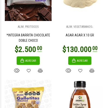
$1.700
$9.400
00
00
ALIM. PROTEICOS
ALIM. VEGETARIANOS↓
*INTEGRA BARRITA CHOCOLATE
AGAR AGAR X 10 GR
DOBLE CHOCO
AGREGAR
AGREGAR
$13.000
$9.000
00
00