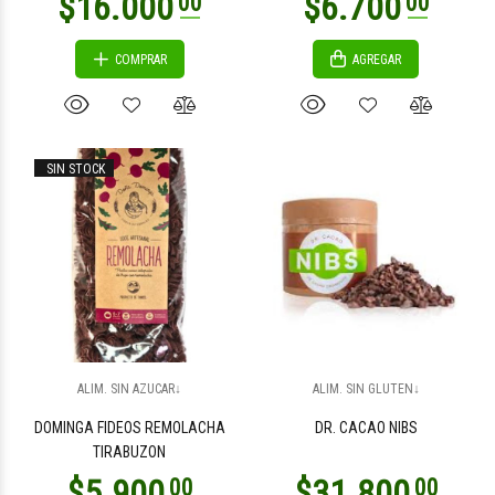
COMPRAR
AGREGAR
$4.700
00
$8.500
00
SIN STOCK
$7.500
$4.700
00
00
ALIM. SIN AZUCAR↓
ALIM. SIN GLUTEN↓
DOMINGA FIDEOS REMOLACHA
DR. CACAO NIBS
TIRABUZON