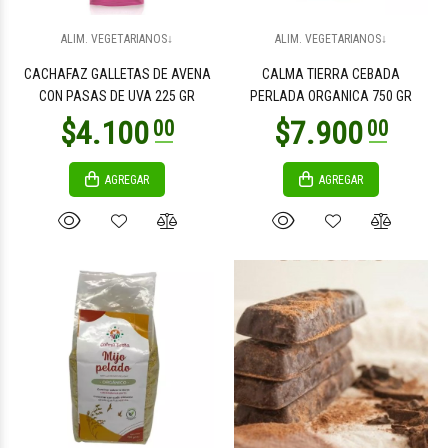
$6.400
$41.800
00
00
ALIM. VEGETARIANOS↓
ALIM. VEGETARIANOS↓
CACHAFAZ GALLETAS DE AVENA
CALMA TIERRA CEBADA
CON PASAS DE UVA 225 GR
PERLADA ORGANICA 750 GR
AGREGAR
AGREGAR
$2.300
$13.000
00
00