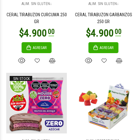
ALIM. SIN GLUTEN↓
ALIM. SIN GLUTEN↓
CERAL TIRABUZON CURCUMA 250
CERAL TIRABUZON GARBANZOS
GR
250 GR
AGREGAR
AGREGAR
$6.800
$10.700
00
00
SIN STOCK
$6.000
$7.900
00
00