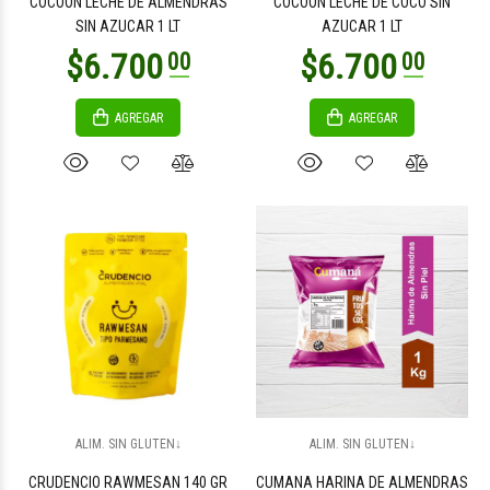
COCOON LECHE DE ALMENDRAS
COCOON LECHE DE COCO SIN
SIN AZUCAR 1 LT
AZUCAR 1 LT
AGREGAR
AGREGAR
$6.600
$5.600
00
00
$12.500
$27.500
00
00
ALIM. SIN GLUTEN↓
ALIM. SIN GLUTEN↓
CRUDENCIO RAWMESAN 140 GR
CUMANA HARINA DE ALMENDRAS