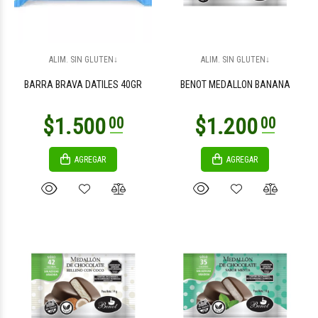
$4.100
$4.100
00
00
ALIM. SIN GLUTEN↓
ALIM. SIN GLUTEN↓
BARRA BRAVA DATILES 40GR
BENOT MEDALLON BANANA
AGREGAR
AGREGAR
$4.100
$7.900
00
00