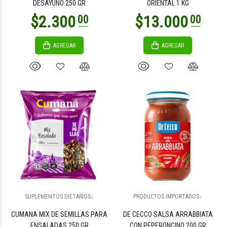
DESAYUNO 250 GR
ORIENTAL 1 KG
AGREGAR
AGREGAR
$2.100
$3.100
00
00
$3.900
$3.500
00
00
SUPLEMENTOS DIETARIOS↓
PRODUCTOS IMPORTADOS↓
CUMANA MIX DE SEMILLAS PARA
DE CECCO SALSA ARRABBIATA
ENSALADAS 250 GR
CON PEPERONCINO 200 GR