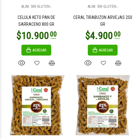
$2.600
$9.300
00
00
ALIM. SIN GLUTEN↓
ALIM. SIN GLUTEN↓
CELULA KETO PAN DE
CERAL TIRABUZON ARVEJAS 250
SARRACENO 800 GR
GR
AGREGAR
AGREGAR
$16.000
$6.700
00
00
$5.900
$31.800
00
00