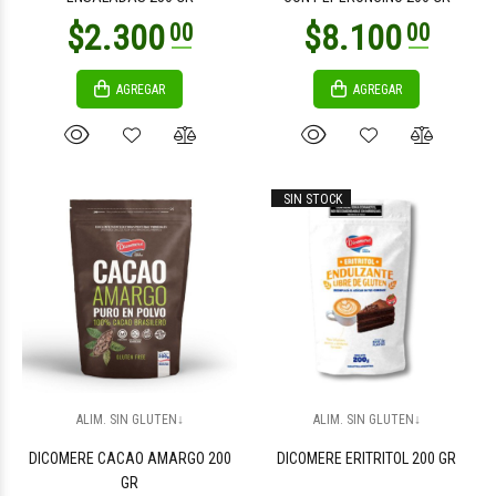
AGREGAR
AGREGAR
$3.700
$8.500
00
00
SIN STOCK
$3.200
$5.300
00
00
ALIM. SIN GLUTEN↓
ALIM. SIN GLUTEN↓
DICOMERE CACAO AMARGO 200
DICOMERE ERITRITOL 200 GR
GR