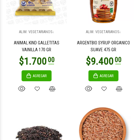
$1.500
$1.200
00
00
ALIM. VEGETARIANOS↓
ALIM. VEGETARIANOS↓
ANIMAL KIND GALLETITAS
ARGENTBIO SYRUP ORGANICO
VAINILLA 170 GR
SUAVE 475 GR
AGREGAR
AGREGAR
$1.200
$1.200
00
00