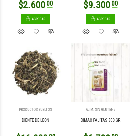
AGREGAR
AGREGAR
$3.200
$3.200
00
00
$5.500
$5.300
00
00
PRODUCTOS SUELTOS
ALIM. SIN GLUTEN↓
DIENTE DE LEON
DIMAX FAJITAS 300 GR