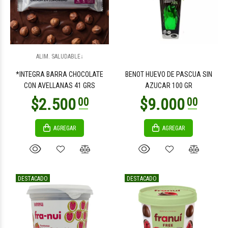
$7.900
$7.900
00
00
ALIM. SALUDABLE↓
*INTEGRA BARRA CHOCOLATE
BENOT HUEVO DE PASCUA SIN
CON AVELLANAS 41 GRS
AZUCAR 100 GR
AGREGAR
AGREGAR
$7.900
$7.900
00
00
DESTACADO
DESTACADO