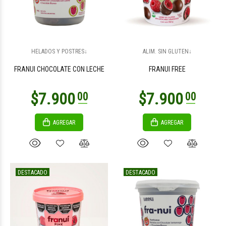
$11.000
00
$27.000
00
HELADOS Y POSTRES↓
ALIM. SIN GLUTEN↓
FRANUI CHOCOLATE CON LECHE
FRANUI FREE
AGREGAR
AGREGAR
$15.700
00
DESTACADO
DESTACADO