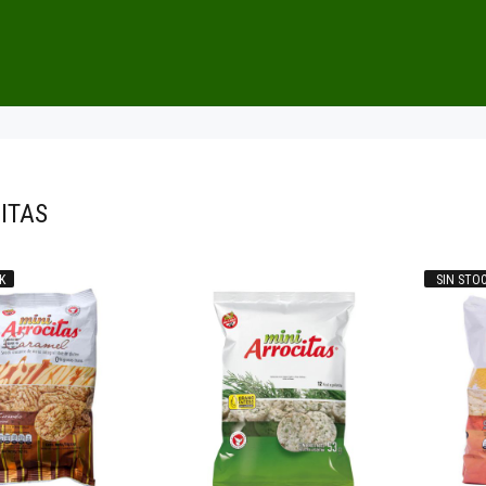
ITAS
K
SIN STO
1.900
00