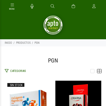
INICIO
PRODUCTOS
PGN
PGN
CATEGORIAS
$10.900
$1.600
00
00
SIN STOCK