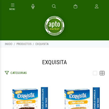
INICIO
PRODUCTOS
EXQUISITA
EXQUISITA
CATEGORIAS
$5.500
$5.500
00
00