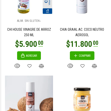
$7.800
$7.800
00
00
ALIM. SIN GLUTEN↓
CHI HOUSE VINAGRE DE ARROZ
CHIA GRAAL AC. COCO NEUTRO
250 ML
AEROSOL
AGREGAR
COMPRAR
$8.500
$8.400
00
00