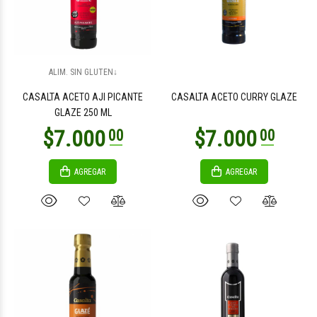
$5.900
$11.800
00
00
ALIM. SIN GLUTEN↓
CASALTA ACETO AJI PICANTE
CASALTA ACETO CURRY GLAZE
GLAZE 250 ML
AGREGAR
AGREGAR
$13.500
$6.900
00
00