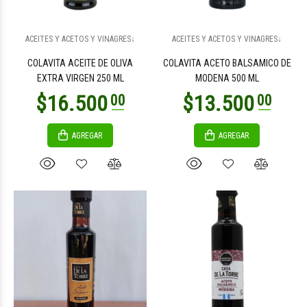
$18.700
$11.900
00
00
ACEITES Y ACETOS Y VINAGRES↓
ACEITES Y ACETOS Y VINAGRES↓
COLAVITA ACEITE DE OLIVA
COLAVITA ACETO BALSAMICO DE
EXTRA VIRGEN 250 ML
MODENA 500 ML
AGREGAR
AGREGAR
$65.200
$18.100
00
00