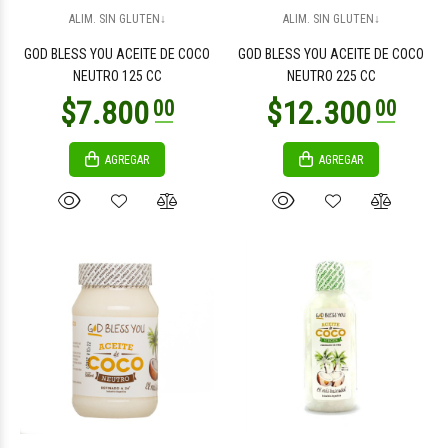
$8.900
00
ALIM. SIN GLUTEN↓
ALIM. SIN GLUTEN↓
GOD BLESS YOU ACEITE DE COCO
GOD BLESS YOU ACEITE DE COCO
NEUTRO 125 CC
NEUTRO 225 CC
AGREGAR
AGREGAR
$3.000
$9.300
00
00
$10.600
$14.800
00
00