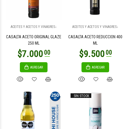
$11.900
$3.800
00
00
ACEITES Y ACETOS Y VINAGRES↓
ACEITES Y ACETOS Y VINAGRES↓
CASALTA ACETO ORIGINAL GLAZE
CASALTA ACETO REDUCCION 400
250 ML
ML
AGREGAR
AGREGAR
$16.500
$13.500
00
00
SIN STOCK