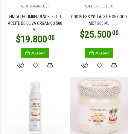
$11.600
$8.500
00
00
ALIM. ORGANICOS↓
ALIM. SIN GLUTEN↓
FINCA LECUMBERRI NOBLE LUR
GOD BLESS YOU ACEITE DE COCO
ACEITE DE OLIVA ORGANICO 500
MCT 200 ML
ML
AGREGAR
AGREGAR
$5.200
$17.600
00
00