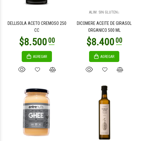
$18.900
$26.200
00
00
ALIM. SIN GLUTEN↓
DELLISOLA ACETO CREMOSO 250
DICOMERE ACEITE DE GIRASOL
CC
ORGANICO 500 ML
AGREGAR
AGREGAR
$19.800
$7.300
00
00