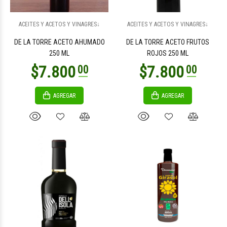
$34.900
$50.900
00
00
ACEITES Y ACETOS Y VINAGRES↓
ACEITES Y ACETOS Y VINAGRES↓
DE LA TORRE ACETO AHUMADO
DE LA TORRE ACETO FRUTOS
250 ML
ROJOS 250 ML
AGREGAR
AGREGAR
$10.500
$12.000
00
00