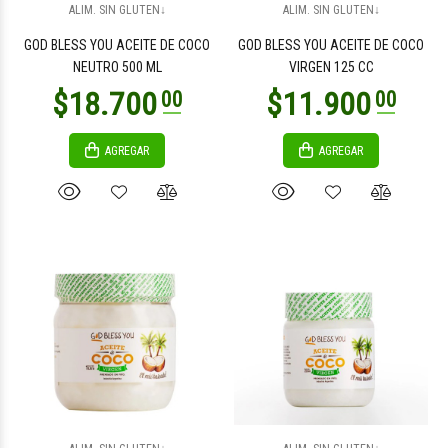
ALIM. SIN GLUTEN↓
ALIM. SIN GLUTEN↓
GOD BLESS YOU ACEITE DE COCO
GOD BLESS YOU ACEITE DE COCO
NEUTRO 500 ML
VIRGEN 125 CC
AGREGAR
AGREGAR
$30.900
$21.500
00
00
$21.500
$20.900
00
00