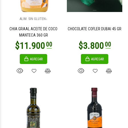
$22.100
$33.200
00
00
ALIM. SIN GLUTEN↓
CHIA GRAAL ACEITE DE COCO
CHOCOLATE COFLER DUBAI 45 GR
MANTECA 360 GR
AGREGAR
AGREGAR
$7.800
$12.300
00
00