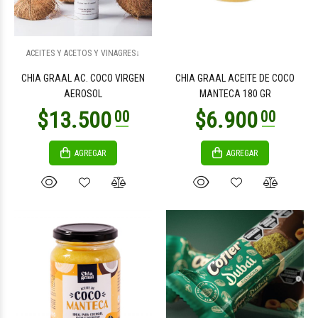
$16.300
$19.800
00
00
ACEITES Y ACETOS Y VINAGRES↓
CHIA GRAAL AC. COCO VIRGEN
CHIA GRAAL ACEITE DE COCO
AEROSOL
MANTECA 180 GR
AGREGAR
AGREGAR
$25.500
00
$19.800
00