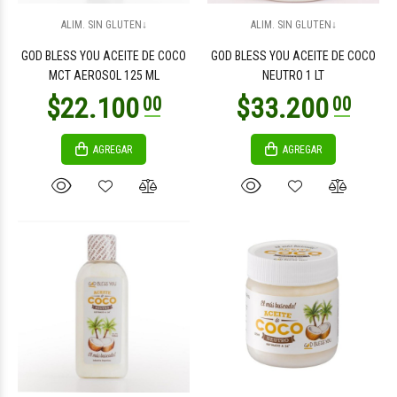
$17.100
$17.100
00
00
ALIM. SIN GLUTEN↓
ALIM. SIN GLUTEN↓
GOD BLESS YOU ACEITE DE COCO
GOD BLESS YOU ACEITE DE COCO
MCT AEROSOL 125 ML
NEUTRO 1 LT
AGREGAR
AGREGAR
$3.900
$4.700
00
00
$11.200
00