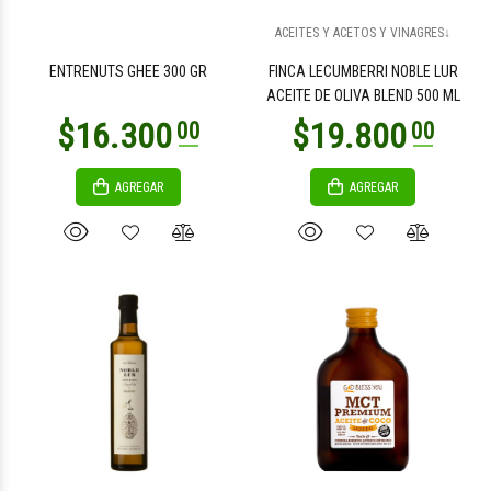
$12.500
$12.500
00
00
ACEITES Y ACETOS Y VINAGRES↓
ENTRENUTS GHEE 300 GR
FINCA LECUMBERRI NOBLE LUR
ACEITE DE OLIVA BLEND 500 ML
AGREGAR
AGREGAR
$15.900
$10.800
00
00