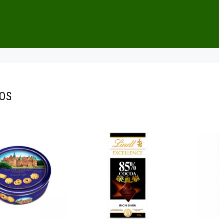
OS
16.500
$70.500
00
00