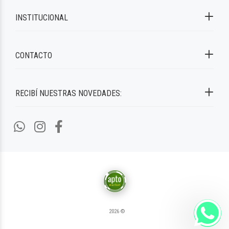
INSTITUCIONAL
CONTACTO
RECIBÍ NUESTRAS NOVEDADES:
2026 ©