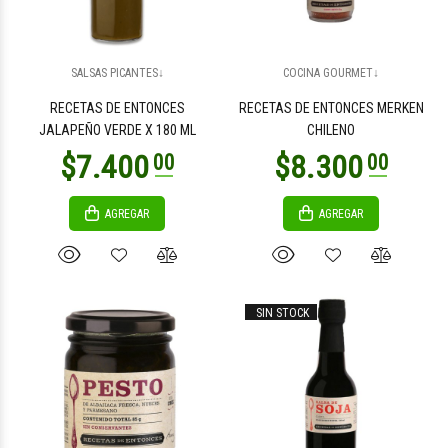
SALSAS PICANTES↓
COCINA GOURMET↓
RECETAS DE ENTONCES
RECETAS DE ENTONCES MERKEN
JALAPEÑO VERDE X 180 ML
CHILENO
AGREGAR
AGREGAR
SIN STOCK