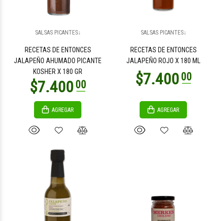
SALSAS PICANTES↓
SALSAS PICANTES↓
RECETAS DE ENTONCES
RECETAS DE ENTONCES
JALAPEÑO AHUMADO PICANTE
JALAPEÑO ROJO X 180 ML
KOSHER X 180 GR
AGREGAR
AGREGAR