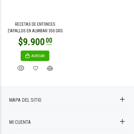
RECETAS DE ENTONCES
ZAPALLOS EN ALMIBAR 350 GRS
AGREGAR
MAPA DEL SITIO
MI CUENTA